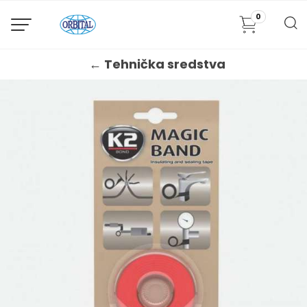
0
← Tehnička sredstva