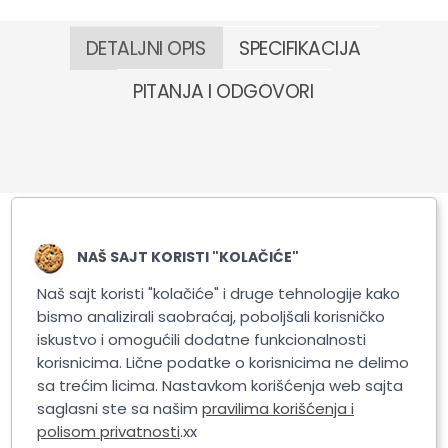
DETALJNI OPIS
SPECIFIKACIJA
PITANJA I ODGOVORI
NAŠ SAJT KORISTI "KOLAČIĆE"
Slični proizvodi
Naš sajt koristi "kolačiće" i druge tehnologije kako
bismo analizirali saobraćaj, poboljšali korisničko
iskustvo i omogućili dodatne funkcionalnosti
korisnicima. Lične podatke o korisnicima ne delimo
sa trećim licima. Nastavkom korišćenja web sajta
saglasni ste sa našim
pravilima korišćenja i
polisom privatnosti
.xx