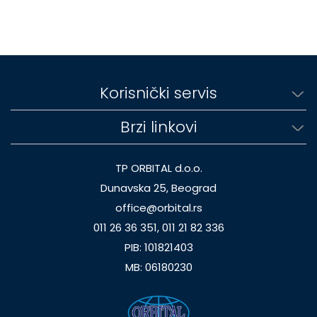
Korisnički servis
Brzi linkovi
TP ORBITAL d.o.o.
Dunavska 25, Beograd
office@orbital.rs
011 26 36 351, 011 21 82 336
PIB: 101821403
MB: 06180230