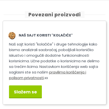
Povezani proizvodi
NAŠ SAJT KORISTI "KOLAČIĆE"
Naš sajt koristi "kolačiće" i druge tehnologije kako
bismo analizirali saobraćaj, poboljšali korisničko
iskustvo i omogućili dodatne funkcionalnosti
korisnicima. Lične podatke o korisnicima ne delimo
sa trećim licima. Nastavkom korišćenja web sajta
saglasni ste sa našim
pravilima korišćenja i
polisom privatnosti
.xx
K2 LUSTER Q3 green 1kg
K2 LUSTER Q3 green 200
super fast cut compound
super fast cut compound
Slažem se