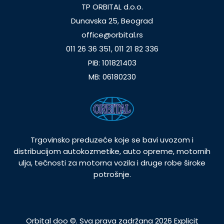
TP ORBITAL d.o.o.
Dunavska 25, Beograd
office@orbital.rs
011 26 36 351, 011 21 82 336
PIB: 101821403
MB: 06180230
Trgovinsko preduzeće koje se bavi uvozom i
distribucijom autokozmetike, auto opreme, motornih
ulja, tečnosti za motorna vozila i druge robe široke
potrošnje.
Orbital doo ©. Sva prava zadržana 2026
Explicit