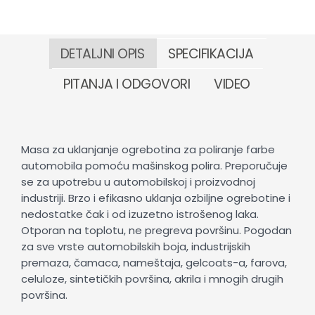
DETALJNI OPIS
SPECIFIKACIJA
PITANJA I ODGOVORI
VIDEO
Masa za uklanjanje ogrebotina za poliranje farbe
automobila pomoću mašinskog polira. Preporučuje
se za upotrebu u automobilskoj i proizvodnoj
industriji. Brzo i efikasno uklanja ozbiljne ogrebotine i
nedostatke čak i od izuzetno istrošenog laka.
Otporan na toplotu, ne pregreva površinu. Pogodan
za sve vrste automobilskih boja, industrijskih
premaza, čamaca, nameštaja, gelcoats-a, farova,
celuloze, sintetičkih površina, akrila i mnogih drugih
površina.