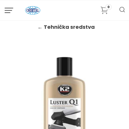
0
← Tehnička sredstva