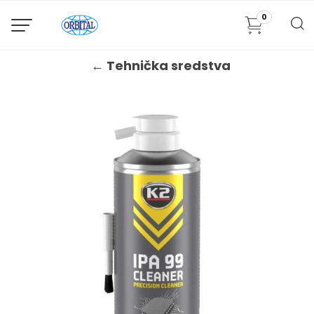
0
← Tehnička sredstva