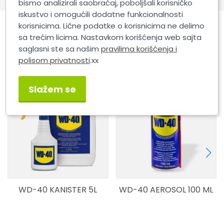
bismo analizirali saobraćaj, poboljšali korisničko
iskustvo i omogućili dodatne funkcionalnosti
korisnicima. Lične podatke o korisnicima ne delimo
sa trećim licima. Nastavkom korišćenja web sajta
Slični proizvodi
saglasni ste sa našim
pravilima korišćenja i
polisom privatnosti
.xx
Slažem se
WD-40 KANISTER 5L
WD-40 AEROSOL 100 ML