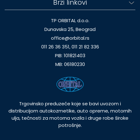
Brzi linkovi
TP ORBITAL d.o.o.
Dunavska 25, Beograd
office@orbital.rs
011 26 36 351, 011 21 82 336
PIB: 101821403
MB: 06180230
Trgovinsko preduzeće koje se bavi uvozom i
distribucijom autokozmetike, auto opreme, motornih
ulja, tečnosti za motorna vozila i druge robe široke
potrošnje.