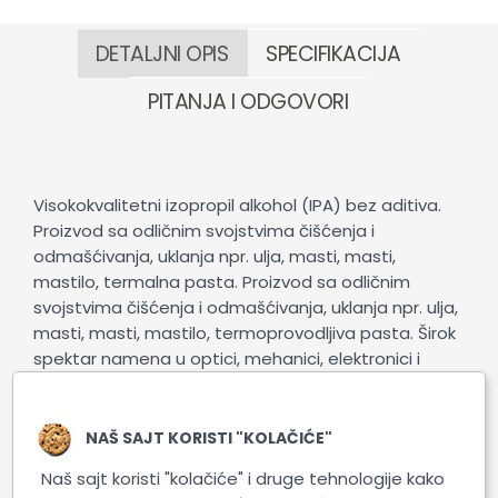
DETALJNI OPIS
SPECIFIKACIJA
PITANJA I ODGOVORI
Visokokvalitetni izopropil alkohol (IPA) bez aditiva.
Proizvod sa odličnim svojstvima čišćenja i
odmašćivanja, uklanja npr. ulja, masti, masti,
mastilo, termalna pasta. Proizvod sa odličnim
svojstvima čišćenja i odmašćivanja, uklanja npr. ulja,
masti, masti, mastilo, termoprovodljiva pasta. Širok
spektar namena u optici, mehanici, elektronici i
automobilskoj industriji. Proizvod brzo isparava, ne
ostavlja tragove i hemijski je neutralan.
NAŠ SAJT KORISTI "KOLAČIĆE"
Uputstvo: poprskajte površinu koju treba očistiti ili je
Naš sajt koristi "kolačiće" i druge tehnologije kako
obrišite vlažnom krpom.