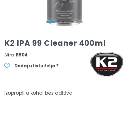
K2 IPA 99 Cleaner 400ml
Šifra:
B504
Dodaj u listu želja ?
Izopropil alkohol bez aditiva