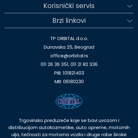
Korisnički servis
Brzi linkovi
TP ORBITAL d.o.o.
Dunavska 25, Beograd
office@orbital.rs
011 26 36 351, 011 21 82 336
PIB: 101821403
MB: 06180230
Trgovinsko preduzeće koje se bavi uvozom i
distribucijom autokozmetike, auto opreme, motornih
ulja, tečnosti za motorna vozila i druge robe široke