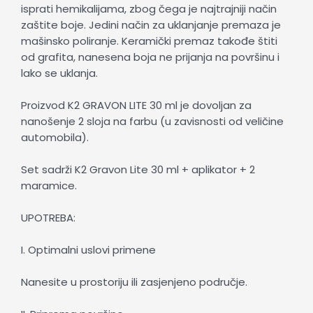
isprati hemikalijama, zbog čega je najtrajniji način
zaštite boje. Jedini način za uklanjanje premaza je
mašinsko poliranje. Keramički premaz takođe štiti
od grafita, nanesena boja ne prijanja na površinu i
lako se uklanja.
Proizvod K2 GRAVON LITE 30 ml je dovoljan za
nanošenje 2 sloja na farbu (u zavisnosti od veličine
automobila).
Set sadrži K2 Gravon Lite 30 ml + aplikator + 2
maramice.
UPOTREBA:
I. Optimalni uslovi primene
Nanesite u prostoriju ili zasjenjeno područje.