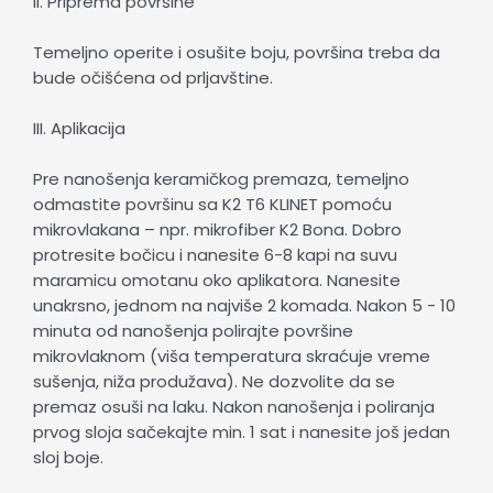
II. Priprema površine
Temeljno operite i osušite boju, površina treba da
bude očišćena od prljavštine.
III. Aplikacija
Pre nanošenja keramičkog premaza, temeljno
odmastite površinu sa K2 T6 KLINET pomoću
mikrovlakana – npr. mikrofiber K2 Bona. Dobro
protresite bočicu i nanesite 6-8 kapi na suvu
maramicu omotanu oko aplikatora. Nanesite
unakrsno, jednom na najviše 2 komada. Nakon 5 - 10
minuta od nanošenja polirajte površine
mikrovlaknom (viša temperatura skraćuje vreme
sušenja, niža produžava). Ne dozvolite da se
premaz osuši na laku. Nakon nanošenja i poliranja
prvog sloja sačekajte min. 1 sat i nanesite još jedan
sloj boje.