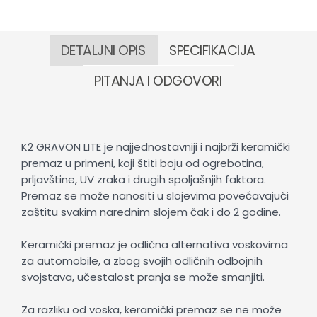
DETALJNI OPIS
SPECIFIKACIJA
PITANJA I ODGOVORI
K2 GRAVON LITE je najjednostavniji i najbrži keramički
premaz u primeni, koji štiti boju od ogrebotina,
prljavštine, UV zraka i drugih spoljašnjih faktora.
Premaz se može nanositi u slojevima povećavajući
zaštitu svakim narednim slojem čak i do 2 godine.
Keramički premaz je odlična alternativa voskovima
za automobile, a zbog svojih odličnih odbojnih
svojstava, učestalost pranja se može smanjiti.
Za razliku od voska, keramički premaz se ne može