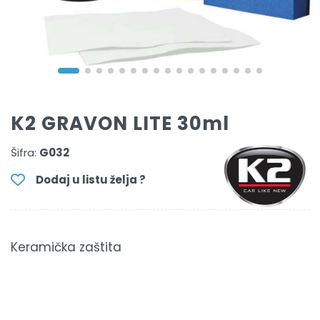
K2 GRAVON LITE 30ml
Šifra:
G032
Dodaj u listu želja ?
Keramička zaštita