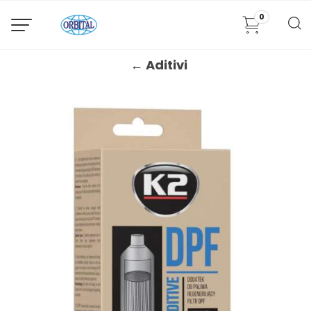
0
← Aditivi