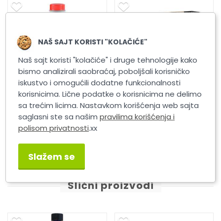
NAŠ SAJT KORISTI "KOLAČIĆE"
Naš sajt koristi "kolačiće" i druge tehnologije kako
bismo analizirali saobraćaj, poboljšali korisničko
iskustvo i omogućili dodatne funkcionalnosti
korisnicima. Lične podatke o korisnicima ne delimo
sa trećim licima. Nastavkom korišćenja web sajta
K2 Diesel Dictum 500ml
K2 DIESEL DICTUM 500ML
SET
saglasni ste sa našim
pravilima korišćenja i
polisom privatnosti
.xx
Slažem se
Slični proizvodi