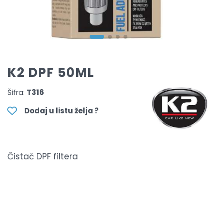
K2 DPF 50ML
Šifra:
T316
Dodaj u listu želja ?
Čistač DPF filtera