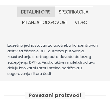
DETALJNI OPIS
SPECIFIKACIJA
PITANJA I ODGOVORI
VIDEO
Izuzetno jednostavan za upotrebu, koncentrovani
aditiv za čišćenje DPF-a. Kratka putovanja,
zaustavljanje startnog puta dovode do brzog
začepljenja DPF-a. Visoko aktivni molekuli aditiva
deluju kao katalizator i stalno podržavaju
sagorevanje filtera čađi.
Povezani proizvodi