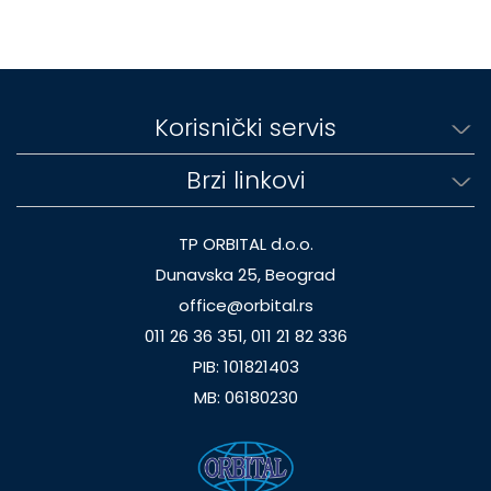
Korisnički servis
Brzi linkovi
TP ORBITAL d.o.o.
Dunavska 25, Beograd
office@orbital.rs
011 26 36 351, 011 21 82 336
PIB: 101821403
MB: 06180230