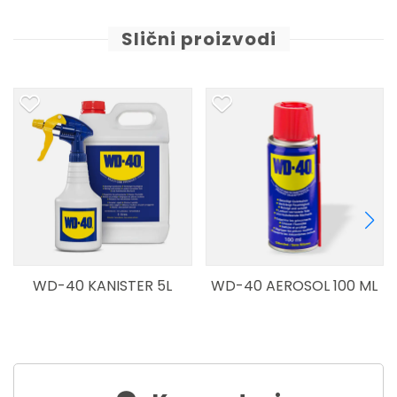
Slični proizvodi
D-40 KANISTER 5L
WD-40 AEROSOL 100 ML
WD-4