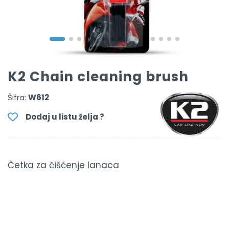
K2 Chain cleaning brush
Šifra:
W612
Dodaj u listu želja ?
Četka za čišćenje lanaca