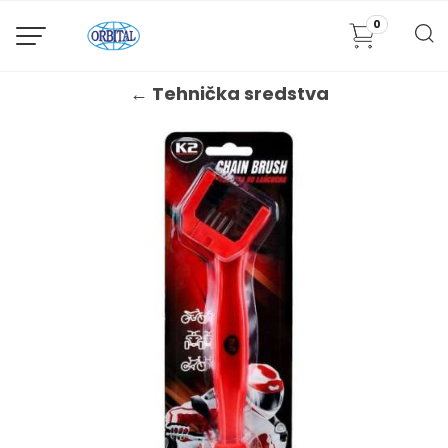
0
← Tehnička sredstva