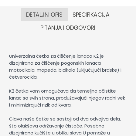
DETALJNI OPIS
SPECIFIKACIJA
PITANJA I ODGOVORI
Univerzalna četka za čišćenje lanaca K2 je
dizajnirana za čišćenje pogonskih lanaca
motocikala, mopeda, bicikala (uključujući brdske) i
četverocikla.
K2 četka vam omogućava da temeljno očistite
lanac sa svih strana, produžavajući njegov radni vek
i minimizirajući rizik od kvara.
Glava naše četke se sastoji od dva odvojiva dela,
što olakšava održavanje čistoće. Posebno
dizajnirano kućište u obliku slova U pomaže u