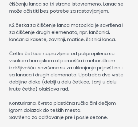
čišćenju lanca sa tri strane istovremeno. Lanac se
može očistiti bez potrebe za rastavljanjem.
K2 četka za čišćenje lanca motocikla je savršena i
za čišćenje drugih elemenata, npr. lančanici,
lančanici kasete, zavrtnji, matice, štitnici lanca.
Četke četkice napravljene od polipropilena sa
visokom hemijskom otpornošću i mehaničkom
izdržljivošću, savršene su za uklanjanje prljavštine i
sa lanaca i drugih elemenata. Upotreba dve vrste
debljine dlake (deblji u delu četkice, tanji u delu
krute četke) olakšava rad.
Konturirana, čvrsta plastična ručka čini dečjom
igrom dolazak do teških mesta.
Savršeno za održavanje pre i posle sezone.