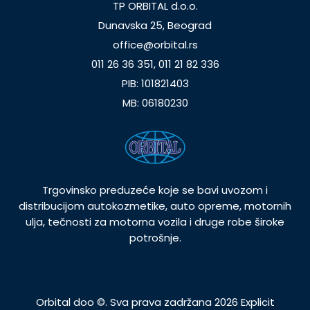
TP ORBITAL d.o.o.
Dunavska 25, Beograd
office@orbital.rs
011 26 36 351, 011 21 82 336
PIB: 101821403
MB: 06180230
Trgovinsko preduzeće koje se bavi uvozom i
distribucijom autokozmetike, auto opreme, motornih
ulja, tečnosti za motorna vozila i druge robe široke
potrošnje.
Orbital doo ©. Sva prava zadržana 2026
Explicit