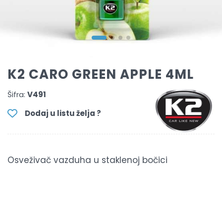
K2 CARO GREEN APPLE 4ML
Šifra:
V491
Dodaj u listu želja ?
Osveživač vazduha u staklenoj bočici