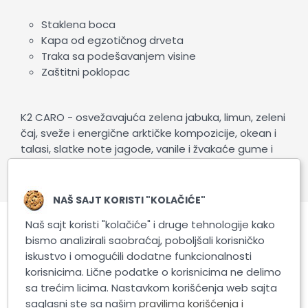
staklena boca
kapa od egzotičnog drveta
traka sa podešavanjem visine
zaštitni poklopac
K2 CARO - osvežavajuća zelena jabuka, limun, zeleni
čaj, sveže i energične arktičke kompozicije, okean i
talasi, slatke note jagode, vanile i žvakaće gume i
aromatična aroma kafe. U njima će svako pronaći
svoj omiljeni miris.
NAŠ SAJT KORISTI "KOLAČIĆE"
Naš sajt koristi "kolačiće" i druge tehnologije kako
Povezani proizvodi
bismo analizirali saobraćaj, poboljšali korisničko
iskustvo i omogućili dodatne funkcionalnosti
korisnicima. Lične podatke o korisnicima ne delimo
sa trećim licima. Nastavkom korišćenja web sajta
AKCIJA!
saglasni ste sa našim
pravilima korišćenja i