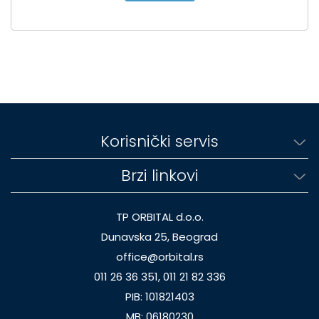
Korisnički servis
Brzi linkovi
TP ORBITAL d.o.o.
Dunavska 25, Beograd
office@orbital.rs
011 26 36 351, 011 21 82 336
PIB: 101821403
MB: 06180230