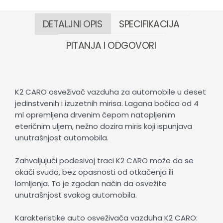
DETALJNI OPIS
SPECIFIKACIJA
PITANJA I ODGOVORI
K2 CARO osveživač vazduha za automobile u deset
jedinstvenih i izuzetnih mirisa. Lagana bočica od 4
ml opremljena drvenim čepom natopljenim
eteričnim uljem, nežno dozira miris koji ispunjava
unutrašnjost automobila.
Zahvaljujući podesivoj traci K2 CARO može da se
okači svuda, bez opasnosti od otkačenja ili
lomljenja. To je zgodan način da osvežite
unutrašnjost svakog automobila.
Karakteristike auto osveživača vazduha K2 CARO: