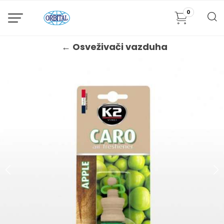
0
← Osveživači vazduha