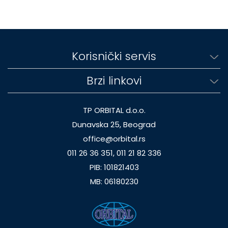
Korisnički servis
Brzi linkovi
TP ORBITAL d.o.o.
Dunavska 25, Beograd
office@orbital.rs
011 26 36 351, 011 21 82 336
PIB: 101821403
MB: 06180230