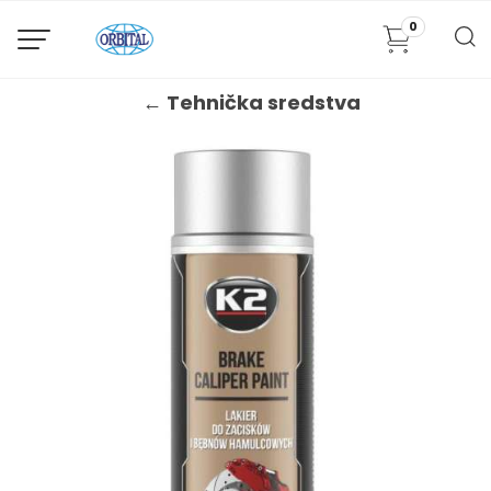
0
← Tehnička sredstva