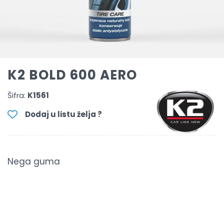
K2 BOLD 600 AERO
Šifra:
K1561
Dodaj u listu želja ?
Nega guma