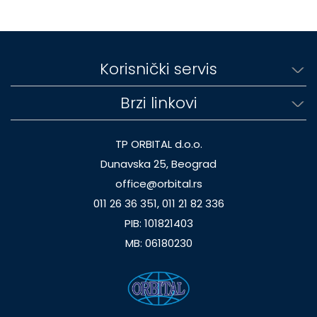
Korisnički servis
Brzi linkovi
TP ORBITAL d.o.o.
Dunavska 25, Beograd
office@orbital.rs
011 26 36 351, 011 21 82 336
PIB: 101821403
MB: 06180230