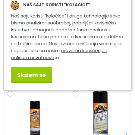
NAŠ SAJT KORISTI "KOLAČIĆE"
Naš sajt koristi "kolačiće" i druge tehnologije kako
bismo analizirali saobraćaj, poboljšali korisničko
K2 BOLD 5
K2 BOLD 700 ATOM
iskustvo i omogućili dodatne funkcionalnosti
korisnicima. Lične podatke o korisnicima ne delimo
sa trećim licima. Nastavkom korišćenja web sajta
saglasni ste sa našim
pravilima korišćenja i
polisom privatnosti
.xx
Slični proizvodi
Slažem se