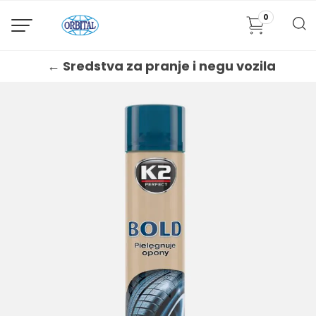
0
← Sredstva za pranje i negu vozila