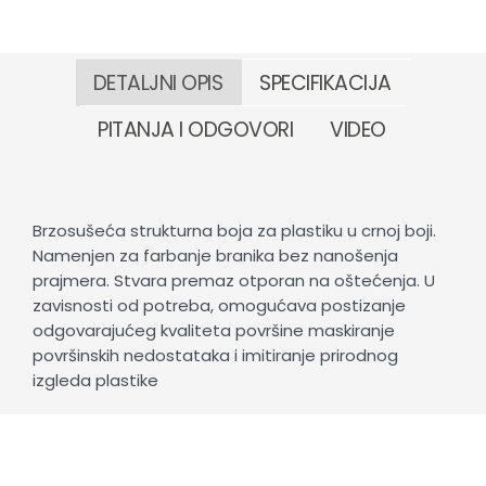
DETALJNI OPIS
SPECIFIKACIJA
PITANJA I ODGOVORI
VIDEO
Brzosušeća strukturna boja za plastiku u crnoj boji.
Namenjen za farbanje branika bez nanošenja
prajmera. Stvara premaz otporan na oštećenja. U
zavisnosti od potreba, omogućava postizanje
odgovarajućeg kvaliteta površine maskiranje
površinskih nedostataka i imitiranje prirodnog
izgleda plastike