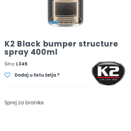
K2 Black bumper structure
spray 400ml
Šifra:
L345
Dodaj u listu želja ?
Sprej za branike