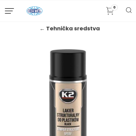
0
← Tehnička sredstva