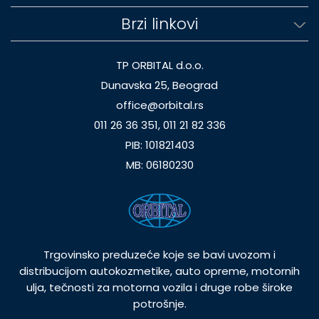
Brzi linkovi
TP ORBITAL d.o.o.
Dunavska 25, Beograd
office@orbital.rs
011 26 36 351, 011 21 82 336
PIB: 101821403
MB: 06180230
Trgovinsko preduzeće koje se bavi uvozom i
distribucijom autokozmetike, auto opreme, motornih
ulja, tečnosti za motorna vozila i druge robe široke
potrošnje.