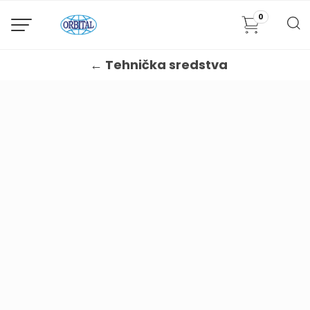
0
← Tehnička sredstva