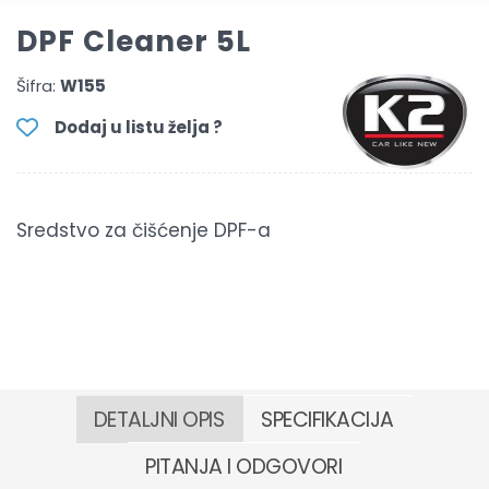
DPF Cleaner 5L
Šifra:
W155
Dodaj u listu želja ?
Sredstvo za čišćenje DPF-a
DETALJNI OPIS
SPECIFIKACIJA
PITANJA I ODGOVORI