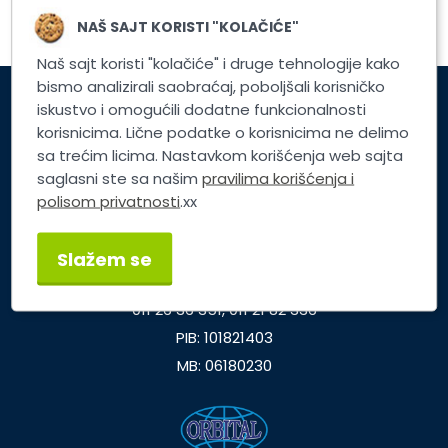
NAŠ SAJT KORISTI "KOLAČIĆE"
Naš sajt koristi "kolačiće" i druge tehnologije kako
bismo analizirali saobraćaj, poboljšali korisničko
iskustvo i omogućili dodatne funkcionalnosti
Korisnički servis
korisnicima. Lične podatke o korisnicima ne delimo
sa trećim licima. Nastavkom korišćenja web sajta
Brzi linkovi
saglasni ste sa našim
pravilima korišćenja i
polisom privatnosti
.xx
TP ORBITAL d.o.o.
Dunavska 25, Beograd
Slažem se
office@orbital.rs
011 26 36 351, 011 21 82 336
PIB: 101821403
MB: 06180230