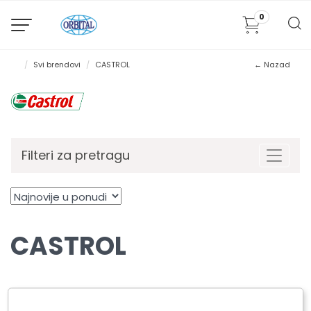
0
Svi brendovi
CASTROL
← Nazad
Filteri za pretragu
Toggle
CASTROL