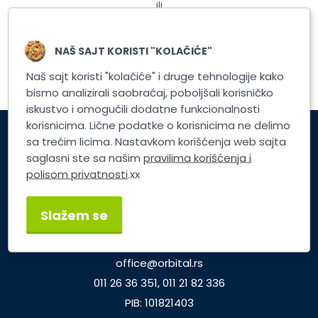
ili
Registrujte nalog
NAŠ SAJT KORISTI "KOLAČIĆE"
Naš sajt koristi "kolačiće" i druge tehnologije kako
bismo analizirali saobraćaj, poboljšali korisničko
iskustvo i omogućili dodatne funkcionalnosti
korisnicima. Lične podatke o korisnicima ne delimo
sa trećim licima. Nastavkom korišćenja web sajta
Korisnički servis
saglasni ste sa našim
pravilima korišćenja i
polisom privatnosti
.xx
Brzi linkovi
Slažem se
TP ORBITAL d.o.o.
Dunavska 25, Beograd
office@orbital.rs
011 26 36 351, 011 21 82 336
PIB: 101821403