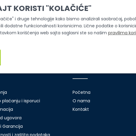
AJT KORISTI "KOLAČIĆE"
olačiće" i druge tehnologije kako bismo analizirali saobraćaj, pobolj
ili dodatne funkcionalnosti korisnicima. Lične podatke o korisni
stavkom korišćenja web sajta saglasni ste sa našim
pravilima kor
i servis
Brzi linkovi
enja
Početna
 plaćanju i isporuci
O nama
amacija
Kontakt
d ugovora
i Garancija
atnosti i zaštita podataka