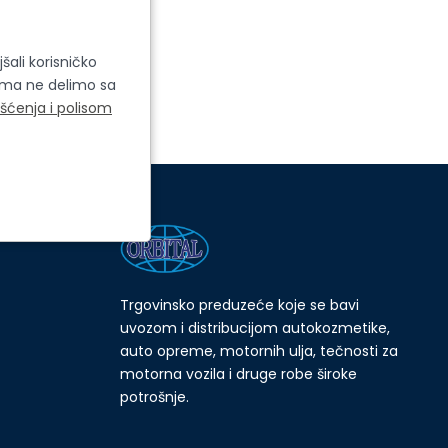
šali korisničko
cima ne delimo sa
išćenja i polisom
Trgovinsko preduzeće koje se bavi
uvozom i distribucijom autokozmetike,
auto opreme, motornih ulja, tečnosti za
motorna vozila i druge robe široke
potrošnje.