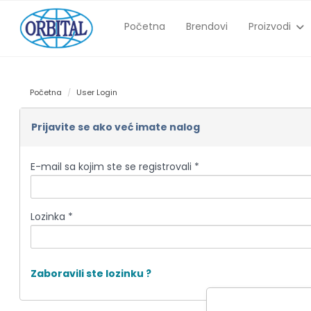
Početna
Brendovi
Proizvodi
Početna
User Login
Prijavite se ako već imate nalog
E-mail sa kojim ste se registrovali *
Lozinka *
Zaboravili ste lozinku ?