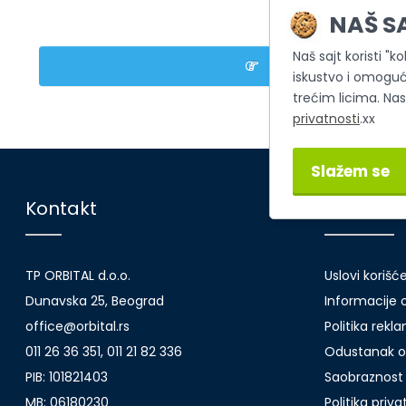
ili
NAŠ S
Naš sajt koristi "k
Registrujte nalog
iskustvo i omoguć
trećim licima. Na
privatnosti
.xx
Slažem se
Kontakt
Korisničk
TP ORBITAL d.o.o.
Uslovi korišć
Dunavska 25, Beograd
Informacije o
office@orbital.rs
Politika rekl
011 26 36 351, 011 21 82 336
Odustanak o
PIB: 101821403
Saobraznost 
MB: 06180230
Politika priv