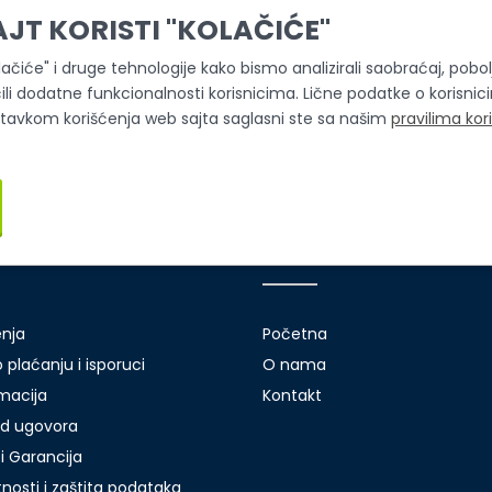
AJT KORISTI "KOLAČIĆE"
olačiće" i druge tehnologije kako bismo analizirali saobraćaj, pobolj
ili dodatne funkcionalnosti korisnicima. Lične podatke o korisni
stavkom korišćenja web sajta saglasni ste sa našim
pravilima kor
i servis
Brzi linkovi
enja
Početna
 plaćanju i isporuci
O nama
amacija
Kontakt
d ugovora
i Garancija
atnosti i zaštita podataka