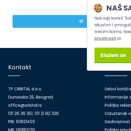
ili
NAŠ S
Naš sajt koristi "k
Registrujte nalog
iskustvo i omoguć
trećim licima. Na
privatnosti
.xx
Slažem se
Kontakt
Korisničk
TP ORBITAL d.o.o.
Uslovi korišć
Dunavska 25, Beograd
Informacije o
office@orbital.rs
Politika rekl
011 26 36 351, 011 21 82 336
Odustanak o
PIB: 101821403
Saobraznost 
MB: 06180230
Politika priv