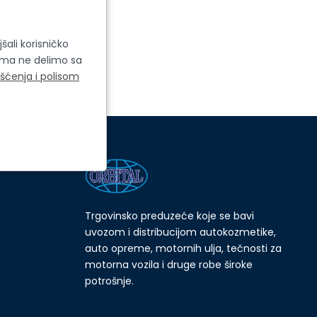
šali korisničko
cima ne delimo sa
išćenja i polisom
Trgovinsko preduzeće koje se bavi
uvozom i distribucijom autokozmetike,
auto opreme, motornih ulja, tečnosti za
motorna vozila i druge robe široke
potrošnje.