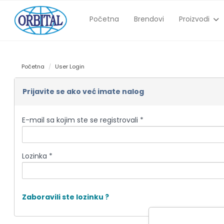
Početna
Brendovi
Proizvodi
Početna
User Login
Prijavite se ako već imate nalog
E-mail sa kojim ste se registrovali *
Lozinka *
Zaboravili ste lozinku ?