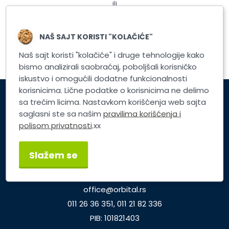
ili
Registrujte nalog
NAŠ SAJT KORISTI "KOLAČIĆE"
Naš sajt koristi "kolačiće" i druge tehnologije kako
bismo analizirali saobraćaj, poboljšali korisničko
iskustvo i omogućili dodatne funkcionalnosti
korisnicima. Lične podatke o korisnicima ne delimo
sa trećim licima. Nastavkom korišćenja web sajta
Korisnički servis
saglasni ste sa našim
pravilima korišćenja i
polisom privatnosti
.xx
Brzi linkovi
Slažem se
TP ORBITAL d.o.o.
Dunavska 25, Beograd
office@orbital.rs
011 26 36 351, 011 21 82 336
PIB: 101821403