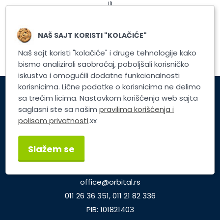
ili
Registrujte nalog
NAŠ SAJT KORISTI "KOLAČIĆE"
Naš sajt koristi "kolačiće" i druge tehnologije kako
bismo analizirali saobraćaj, poboljšali korisničko
iskustvo i omogućili dodatne funkcionalnosti
korisnicima. Lične podatke o korisnicima ne delimo
sa trećim licima. Nastavkom korišćenja web sajta
Korisnički servis
saglasni ste sa našim
pravilima korišćenja i
polisom privatnosti
.xx
Brzi linkovi
Slažem se
TP ORBITAL d.o.o.
Dunavska 25, Beograd
office@orbital.rs
011 26 36 351, 011 21 82 336
PIB: 101821403