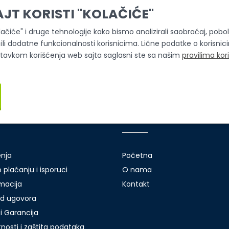
AJT KORISTI "KOLAČIĆE"
olačiće" i druge tehnologije kako bismo analizirali saobraćaj, pobolj
ili dodatne funkcionalnosti korisnicima. Lične podatke o korisni
stavkom korišćenja web sajta saglasni ste sa našim
pravilima kor
i servis
Brzi linkovi
enja
Početna
 plaćanju i isporuci
O nama
amacija
Kontakt
d ugovora
i Garancija
atnosti i zaštita podataka