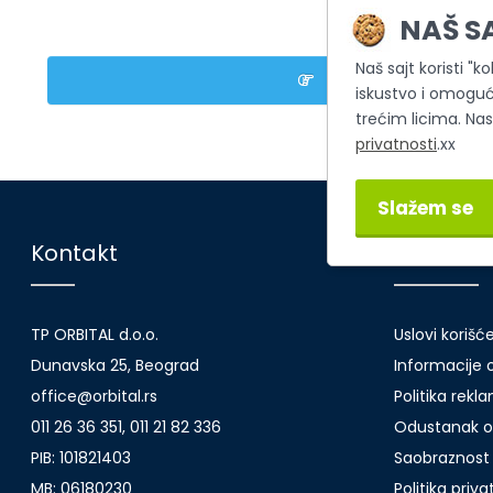
ili
NAŠ S
Naš sajt koristi "k
Registrujte nalog
iskustvo i omoguć
trećim licima. Na
privatnosti
.xx
Slažem se
Kontakt
Korisničk
TP ORBITAL d.o.o.
Uslovi korišć
Dunavska 25, Beograd
Informacije o
office@orbital.rs
Politika rekl
011 26 36 351, 011 21 82 336
Odustanak o
PIB: 101821403
Saobraznost 
MB: 06180230
Politika priv