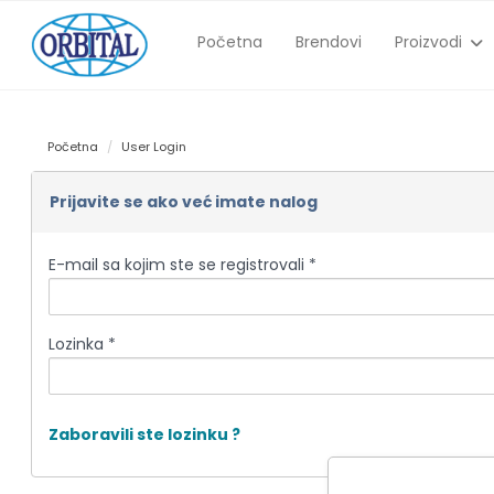
Početna
Brendovi
Proizvodi
Početna
User Login
Prijavite se ako već imate nalog
E-mail sa kojim ste se registrovali *
Lozinka *
Zaboravili ste lozinku ?