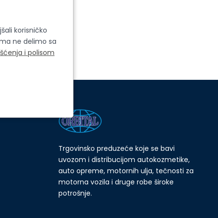
šali korisničko
cima ne delimo sa
išćenja i polisom
Trgovinsko preduzeće koje se bavi
uvozom i distribucijom autokozmetike,
auto opreme, motornih ulja, tečnosti za
motorna vozila i druge robe široke
potrošnje.