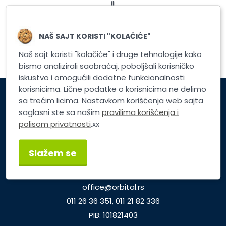
ili
Registrujte nalog
NAŠ SAJT KORISTI "KOLAČIĆE"
Naš sajt koristi "kolačiće" i druge tehnologije kako
bismo analizirali saobraćaj, poboljšali korisničko
iskustvo i omogućili dodatne funkcionalnosti
korisnicima. Lične podatke o korisnicima ne delimo
sa trećim licima. Nastavkom korišćenja web sajta
Korisnički servis
saglasni ste sa našim
pravilima korišćenja i
polisom privatnosti
.xx
Brzi linkovi
Slažem se
TP ORBITAL d.o.o.
Dunavska 25, Beograd
office@orbital.rs
011 26 36 351, 011 21 82 336
PIB: 101821403