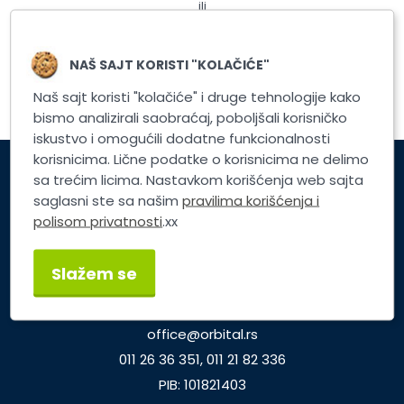
ili
Registrujte nalog
NAŠ SAJT KORISTI "KOLAČIĆE"
Naš sajt koristi "kolačiće" i druge tehnologije kako
bismo analizirali saobraćaj, poboljšali korisničko
iskustvo i omogućili dodatne funkcionalnosti
korisnicima. Lične podatke o korisnicima ne delimo
sa trećim licima. Nastavkom korišćenja web sajta
Korisnički servis
saglasni ste sa našim
pravilima korišćenja i
polisom privatnosti
.xx
Brzi linkovi
Slažem se
TP ORBITAL d.o.o.
Dunavska 25, Beograd
office@orbital.rs
011 26 36 351, 011 21 82 336
PIB: 101821403