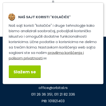
ili
Registrujte nalog
NAŠ SAJT KORISTI "KOLAČIĆE"
Naš sajt koristi "kolačiće" i druge tehnologije kako
bismo analizirali saobraćaj, poboljšali korisničko
iskustvo i omogućili dodatne funkcionalnosti
korisnicima. Lične podatke o korisnicima ne delimo
sa trećim licima. Nastavkom korišćenja web sajta
Korisnički servis
saglasni ste sa našim
pravilima korišćenja i
polisom privatnosti
.xx
Brzi linkovi
Slažem se
TP ORBITAL d.o.o.
Dunavska 25, Beograd
office@orbital.rs
011 26 36 351, 011 21 82 336
PIB: 101821403