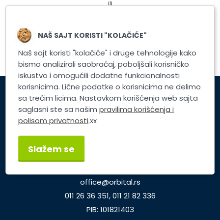
ili
Registrujte nalog
NAŠ SAJT KORISTI "KOLAČIĆE"
Naš sajt koristi "kolačiće" i druge tehnologije kako
bismo analizirali saobraćaj, poboljšali korisničko
iskustvo i omogućili dodatne funkcionalnosti
korisnicima. Lične podatke o korisnicima ne delimo
sa trećim licima. Nastavkom korišćenja web sajta
Korisnički servis
saglasni ste sa našim
pravilima korišćenja i
polisom privatnosti
.xx
Brzi linkovi
Slažem se
TP ORBITAL d.o.o.
Dunavska 25, Beograd
office@orbital.rs
011 26 36 351, 011 21 82 336
PIB: 101821403